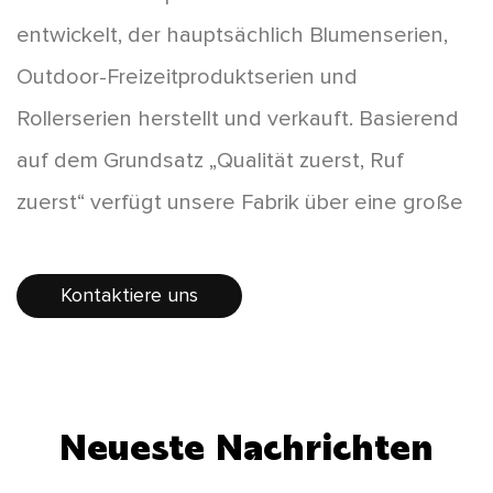
entwickelt, der hauptsächlich Blumenserien,
Outdoor-Freizeitproduktserien und
Rollerserien herstellt und verkauft. Basierend
auf dem Grundsatz „Qualität zuerst, Ruf
zuerst“ verfügt unsere Fabrik über eine große
Produktvielfalt, neuartige Stile und
erschwingliche Preise, die von den
Kontaktiere uns
Verbrauchern bevorzugt werden. Die Produkte
verkaufen sich im ganzen Land gut und einige
Produkte werden nach Europa, Amerika,
Neueste Nachrichten
Südostasien und in andere Länder und