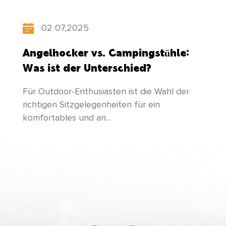
Regionen exportiert. Während wir
„wissenschaftliche und technologische
02 07,2025
Innovationen entwickeln, die sich am
Angelhocker vs. Campingstühle:
Menschen orientieren“, aktualisiert unsere
Was ist der Unterschied?
Fabrik ständig ihre Produktstruktur, achtet auf
Für Outdoor-Enthusiasten ist die Wahl der
die Förderung von Talenten und unternimmt
richtigen Sitzgelegenheiten für ein
unermüdliche Anstrengungen, um neuere und
komfortables und an...
bessere Produkte zu entwickeln, die den
Bedürfnissen aller gerecht werden!