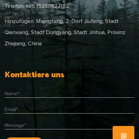
Telefon: +86 15268627183
Hinzufügen: Majingtang, 2. Dorf Jiufeng, Stadt
Qianxiang, Stadt Dongyang, Stadt Jinhua, Provinz
Zhejiang, China
Kontaktiere uns