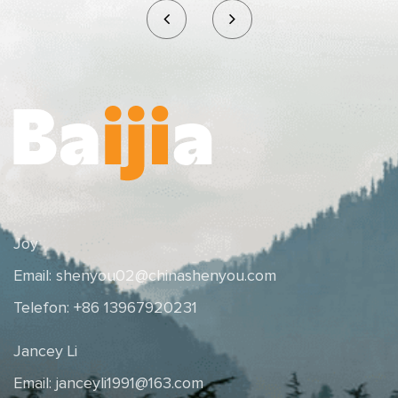
Joy
Email:
shenyou02@chinashenyou.com
Telefon: +86 13967920231
Jancey Li
Email:
janceyli1991@163.com