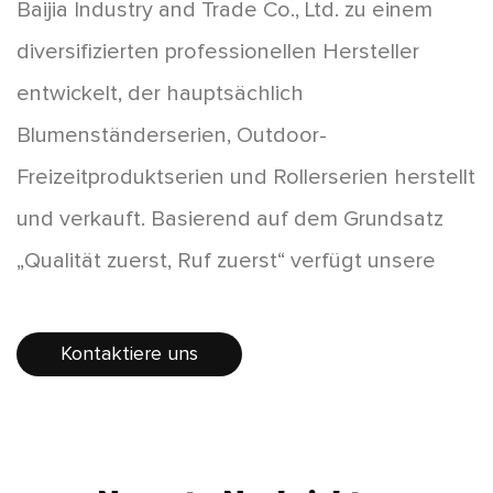
Baijia Industry and Trade Co., Ltd. zu einem
diversifizierten professionellen Hersteller
entwickelt, der hauptsächlich
Blumenständerserien, Outdoor-
Freizeitproduktserien und Rollerserien herstellt
und verkauft. Basierend auf dem Grundsatz
„Qualität zuerst, Ruf zuerst“ verfügt unsere
Fabrik über eine große Auswahl an Produkten,
neuartigen Stilen und erschwinglichen Preisen,
Kontaktiere uns
die von den Verbrauchern bevorzugt werden.
Die Produkte verkaufen sich im ganzen Land
gut und einige Produkte werden nach Europa,