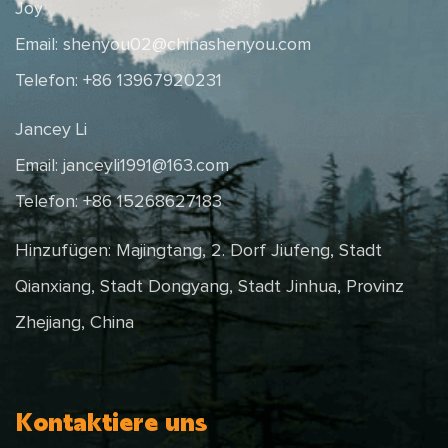
Joy
Email:
shenyou02@chinashenyou.com
Telefon: +86 13967920231
Jancey Li
Email:
janceyli1991@163.com
Telefon: +86 15268627183
Hinzufügen: Majingtang, 2. Dorf Jiufeng, Stadt
Qianxiang, Stadt Dongyang, Stadt Jinhua, Provinz
Zhejiang, China
Kontaktiere uns