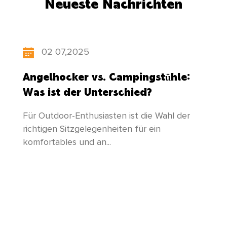
Neueste Nachrichten
Amerika, Südostasien und in andere Länder
und Regionen exportiert. Während wir
„wissenschaftliche und technologische
02 07,2025
Innovationen entwickeln, die den Menschen in
Angelhocker vs. Campingstühle:
den Mittelpunkt stellen“, aktualisiert unsere
Was ist der Unterschied?
Fabrik ständig ihre Produktstruktur, achtet auf
Für Outdoor-Enthusiasten ist die Wahl der
die Förderung von Talenten und unternimmt
richtigen Sitzgelegenheiten für ein
komfortables und an...
unermüdliche Anstrengungen, um neuere und
bessere Produkte zu entwickeln, die den
Bedürfnissen aller gerecht werden!