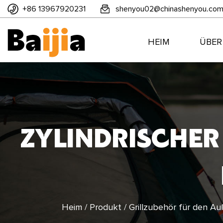
+86 13967920231
shenyou02@chinashenyou.co
HEIM
ÜBER
ZYLINDRISCHER
Heim
/
Produkt
/
Grillzubehör für den A