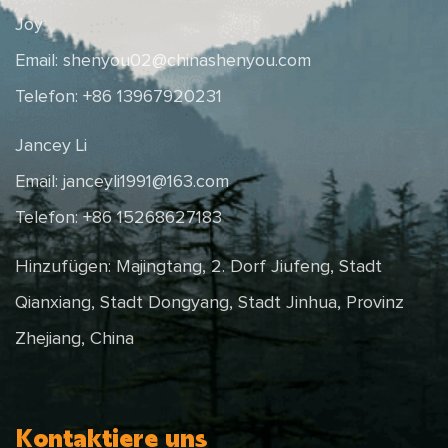
Joy
Email:
shenyou02@chinashenyou.com
Telefon: +86 13967920231
Jancey Li
Email:
janceyli1991@163.com
Telefon: +86 15268627183
Hinzufügen: Majingtang, 2. Dorf Jiufeng, Stadt
Qianxiang, Stadt Dongyang, Stadt Jinhua, Provinz
Zhejiang, China
Kontaktiere uns